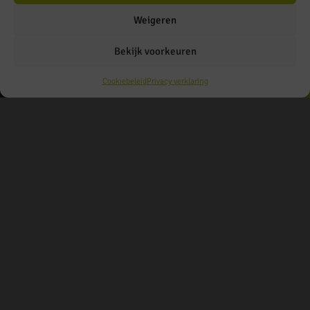
Les Jardins de
Weigeren
Bekijk voorkeuren
Juliette
Cookiebeleid
Privacy verklaring
DRUIVENSOORT
Grenache/Syrah
SMAAK