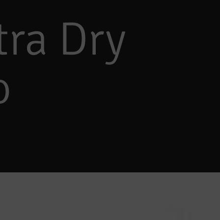
tra Dry
o